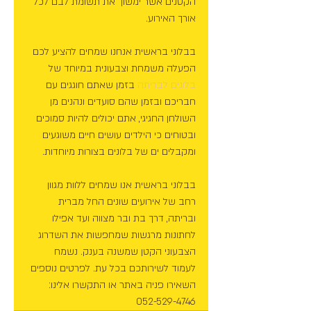
הקטנים אשר ימשוך את תשומת לבם לכל 
אורך האירוע.
בבלוני בראשית אנחנו שמחים להציע לכם 
הפעלה משמחת וצבעונית במיוחד של 
בלונים לבריתה 
בזמן שאתם חוגגים עם 
חבריכם ובזמן שהם סועדים ונהנים מן 
השולחן החגיגי, אתם יכולים להיות סמוכים 
ובטוחים כי הילדים עושים חיים משוגעים 
ומקבלים ים של בלונים בצורות מיוחדות.
בבלוני בראשית אנו שמחים ללוות מגוון 
רחב של אירועים שונים החל מברית 
ובריתה, דרך בת ובר מצווה ועד אפילו 
לחתונות מרגשות שמחפשות את השדרוג 
הצבעוני הקטן שמשנה בענק. נשמח 
לעמוד לשירותכם בכל עת. לפרטים נוספים 
השאירו פניה באתר או התקשרו אלינו: 
052-529-4746