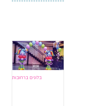
בלונים בתל אביב
בלונים ברחובות