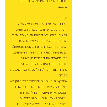
ריקודים מבלונים לאנשי הצוות בחברה 
שלכם. 
משאבים- 
בלונים לאירועים הינה אטרקציה זולה 
יחסית (כמובן שהדבר משתנה בהתאם 
לסוג העיצוב) , לא דורשת מאמץ פיזי מצד 
הלקוח (את העבודה הפיזית הכוללת 
העברה והתקנה חברת הבלונים מבצעת), 
וכן מותאמת לתנאי מזג האוויר המשתנים. 
ניתן להעמיד את הבלונים הן באולם 
שמחות סגור ומאובזר והן בגן אירועים 
פתוח.ולתת לו מין "זוהר" נפלא כזה שישבה 
כל לב. 
אטרקציות באירועים ושמחות כבר מזמן לא 
נחלתם של יחידי סגולה בלבד, וכל אדם 
המפיק אירוע מעוניין לתת לו גוון ייחודי 
שייזכר לאורך שנים. שימוש בבלונים 
במהלך האירוע, ייתן לאירוע אופי שמח 