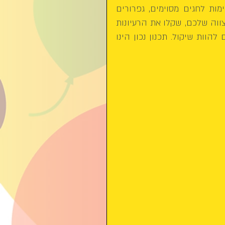
מקוריים, בונבוניירות וממתקים, חבילות שי, מזכרות המתאימות לחגים מסוימים, גפרורים 
ממותגים ועוד. לסיכום, בעת בחירת אטרקציות לטקס בר המצווה שלכם, שקלו את הרעיונות 
השונים, את תקרת התקציב שלכם וגורמים נוספים שיכולים להוות שיקול. תכנון נכון הינו 