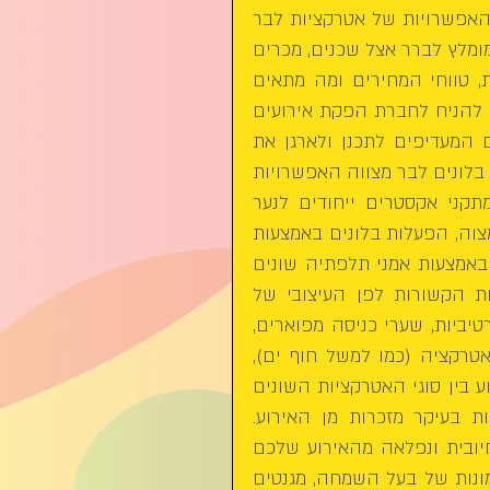
הנער יצא עם זיכרון מתוק במיוחד מחגיגת הבר מצוה שלו. האפשרויות של אטרקציות לבר 
מצווה הן כמעט בלתי מוגבלות, ועל מנת לעשות סדר בראש, מומלץ לברר אצל שכנים, מכרים 
ידידים שערכו לאחרונה בר מצווה ולבדוק מהן האפשרויות, טווחי המחירים ומה מתאים 
לכם ולילדכם. ניתן לחסוך הרבה כאב ראש במידה ותחליטו להניח לחברת הפקת אירועים 
לארגן עבורכם את הפעילויות השונות, מצד שני יש אנשים המעדיפים לתכנן ולארגן את 
בלונים לבר מצווה
 האפשרויות 
הן כמעט בלתי מוגבלות, אך ננסה לתת מספר דוגמאות: מתקני אקסטרים ייחודים לנער 
ולחבריו, מתנפחים וקירות טיפוס, טיולים ושייט, סרטוני בר מצוה, הפעלות בלונים באמצעות 
מיצגים מרהיבים, סדנאות יצירה, ביתנים מיוחדים, הפעלות באמצעות אמני תלפתיה שונים 
ועוד. בין האפשרויות השונות ניתן לגוון ולהוסיף אטרקציות הקשורות לפן העיצובי של 
האולם או גם האירועים למשל- מזרקות מים ססגוניות ודקורטיביות, שערי כניסה מפוארים, 
גני אירועים במקומות מיוחדים שעצם השהות בם מהווה אטרקציה (כמו למשל חוף ים), 
פירוטכניקה וזיקוקים ועוד. אטרקציות השייכות לסיום האירוע בין סוגי האטרקציות השונים 
אותם ניתן למצוא, ישנן אטרקציות לסיום האירוע, הכוללות בעיקר מזכרות מן האירוע. 
אטרקציות אלו מותירות אצל קהל האורחים שלכם חוויה חיובית ונפלאה מהאירוע שלכם 
לאורך זמן. אטרקציות אופציונאליות: מחזיקי מפתחות עם תמונות של בעל השמחה, מגנטים 