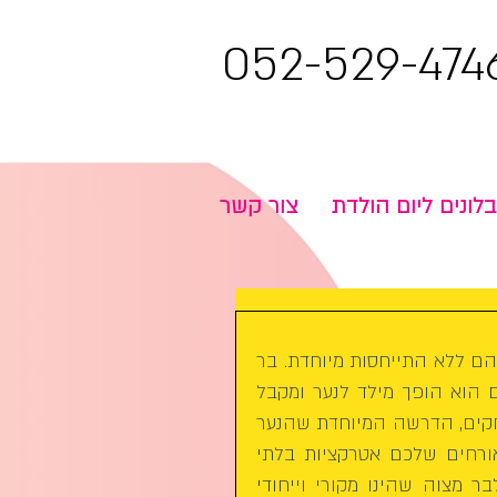
052-529-474
בלונים ליום הולדת
צור קשר
אטרקציות לבר מצוה ישנם אירועים שלא ניתן לעבור על פניהם ללא התייחסות מיוחדת. בר 
מצווה הוא אחד מהם. בהגיע הילד לגיל שלוש עשרה שנים הוא הופך מילד לנער ומקבל 
עליו עול מצוות. ביחד עם ההתרגשות שמטפסת ומרקיעה שחקים, הדרשה המיוחדת שהנער 
יכין, הקייטרינג עם האוכל הכי הכי, חשוב לספק לכם ולאורחים שלכם אטרקציות בלתי 
בר מצוה
 שהינו מקורי וייחודי 